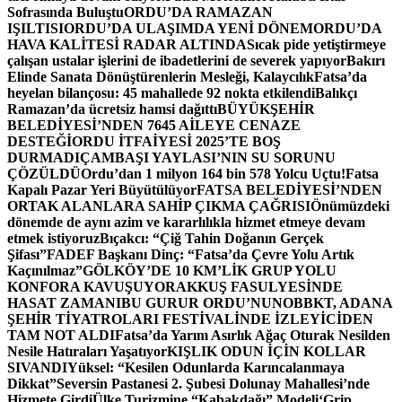
Sofrasında Buluştu
ORDU’DA RAMAZAN
IŞILTISI
ORDU’DA ULAŞIMDA YENİ DÖNEM
ORDU’DA
HAVA KALİTESİ RADAR ALTINDA
Sıcak pide yetiştirmeye
çalışan ustalar işlerini de ibadetlerini de severek yapıyor
Bakırı
Elinde Sanata Dönüştürenlerin Mesleği, Kalaycılık
Fatsa’da
heyelan bilançosu: 45 mahallede 92 nokta etkilendi
Balıkçı
Ramazan’da ücretsiz hamsi dağıttı
BÜYÜKŞEHİR
BELEDİYESİ’NDEN 7645 AİLEYE CENAZE
DESTEĞİ
ORDU İTFAİYESİ 2025’TE BOŞ
DURMADI
ÇAMBAŞI YAYLASI’NIN SU SORUNU
ÇÖZÜLDÜ
Ordu’dan 1 milyon 164 bin 578 Yolcu Uçtu!
Fatsa
Kapalı Pazar Yeri Büyütülüyor
FATSA BELEDİYESİ’NDEN
ORTAK ALANLARA SAHİP ÇIKMA ÇAĞRISI
Önümüzdeki
dönemde de aynı azim ve kararlılıkla hizmet etmeye devam
etmek istiyoruz
Bıçakcı: “Çiğ Tahin Doğanın Gerçek
Şifası”
FADEF Başkanı Dinç: “Fatsa’da Çevre Yolu Artık
Kaçınılmaz”
GÖLKÖY’DE 10 KM’LİK GRUP YOLU
KONFORA KAVUŞUYOR
AKKUŞ FASULYESİNDE
HASAT ZAMANI
BU GURUR ORDU’NUN
OBBKT, ADANA
ŞEHİR TİYATROLARI FESTİVALİNDE İZLEYİCİDEN
TAM NOT ALDI
Fatsa’da Yarım Asırlık Ağaç Oturak Nesilden
Nesile Hatıraları Yaşatıyor
KIŞLIK ODUN İÇİN KOLLAR
SIVANDI
Yüksel: “Kesilen Odunlarda Karıncalanmaya
Dikkat”
Seversin Pastanesi 2. Şubesi Dolunay Mahallesi’nde
Hizmete Girdi
Ülke Turizmine “Kabakdağı” Modeli
‘Grip