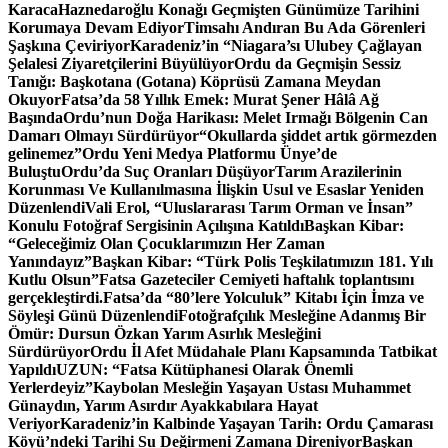
Karaca
Haznedaroğlu Konağı Geçmişten Günümüze Tarihini
Korumaya Devam Ediyor
Timsahı Andıran Bu Ada Görenleri
Şaşkına Çeviriyor
Karadeniz’in “Niagara’sı Ulubey Çağlayan
Şelalesi Ziyaretçilerini Büyülüyor
Ordu da Geçmişin Sessiz
Tanığı: Başkotana (Gotana) Köprüsü Zamana Meydan
Okuyor
Fatsa’da 58 Yıllık Emek: Murat Şener Hâlâ Ağ
Başında
Ordu’nun Doğa Harikası: Melet Irmağı Bölgenin Can
Damarı Olmayı Sürdürüyor
“Okullarda şiddet artık görmezden
gelinemez”
Ordu Yeni Medya Platformu Ünye’de
Buluştu
Ordu’da Suç Oranları Düşüyor
Tarım Arazilerinin
Korunması Ve Kullanılmasına İlişkin Usul ve Esaslar Yeniden
Düzenlendi
Vali Erol, “Uluslararası Tarım Orman ve İnsan”
Konulu Fotoğraf Sergisinin Açılışına Katıldı
Başkan Kibar:
“Geleceğimiz Olan Çocuklarımızın Her Zaman
Yanındayız”
Başkan Kibar: “Türk Polis Teşkilatımızın 181. Yılı
Kutlu Olsun”
Fatsa Gazeteciler Cemiyeti haftalık toplantısını
gerçekleştirdi.
Fatsa’da “80’lere Yolculuk” Kitabı İçin İmza ve
Söyleşi Günü Düzenlendi
Fotoğrafçılık Mesleğine Adanmış Bir
Ömür: Dursun Özkan Yarım Asırlık Mesleğini
Sürdürüyor
Ordu İl Afet Müdahale Planı Kapsamında Tatbikat
Yapıldı
UZUN: “Fatsa Kütüphanesi Olarak Önemli
Yerlerdeyiz”
Kaybolan Mesleğin Yaşayan Ustası Muhammet
Günaydın, Yarım Asırdır Ayakkabılara Hayat
Veriyor
Karadeniz’in Kalbinde Yaşayan Tarih: Ordu Çamarası
Köyü’ndeki Tarihi Su Değirmeni Zamana Direniyor
Başkan