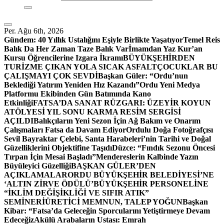
Per. Ağu 6th, 2026
Gündem:
40 Yıllık Ustalığını Eşiyle Birlikte Yaşatıyor
Temel Reis
Balık Da Her Zaman Taze Balık Var
İmamdan Yaz Kur’an
Kursu Öğrencilerine Izgara İkramı
BÜYÜKŞEHİRDEN
TURİZME ÇIKAN YOLA SICAK ASFALT
ÇOCUKLAR BU
ÇALIŞMAYI ÇOK SEVDİ
Başkan Güler: “Ordu’nun
Beklediği Yatırım Yeniden Hız Kazandı”
Ordu Yeni Medya
Platformu Ekibinden Gün Batımında Kano
Etkinliği
FATSA’DA SANAT RÜZGARI: ÜZEYİR KOYUN
ATÖLYESİ YIL SONU KARMA RESİM SERGİSİ
AÇILDI
Balıkçıların Yeni Sezon İçin Ağ Bakım ve Onarım
Çalışmaları Fatsa da Davam Ediyor
Ordulu Doğa Fotoğrafçısı
Sevil Bayraktar Çelebi, Santa Harabeleri’nin Tarihi ve Doğal
Güzelliklerini Objektifine Taşıdı
Düzce: “Fındık Sezonu Öncesi
Tırpan İçin Mesai Başladı”
Mendereslerin Kalbinde Yazın
Büyüleyici Güzelliği
BAŞKAN GÜLER’DEN
AÇIKLAMALAR
ORDU BÜYÜKŞEHİR BELEDİYESİ’NE
‘ALTIN ZİRVE ÖDÜLÜ’
BÜYÜKŞEHİR PERSONELİNE
“İKLİM DEĞİŞİKLİĞİ VE SIFIR ATIK”
SEMİNERİ
ÜRETİCİ MEMNUN, TALEP YOĞUN
Başkan
Kibar: “Fatsa’da Geleceğin Sporcularını Yetiştirmeye Devam
Edeceğiz
Akülü Arabaların Ustası: Emrah