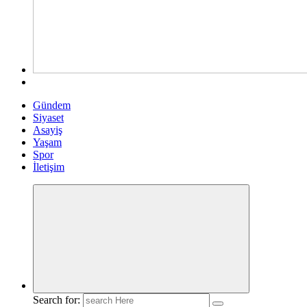
Gündem
Siyaset
Asayiş
Yaşam
Spor
İletişim
Search for: