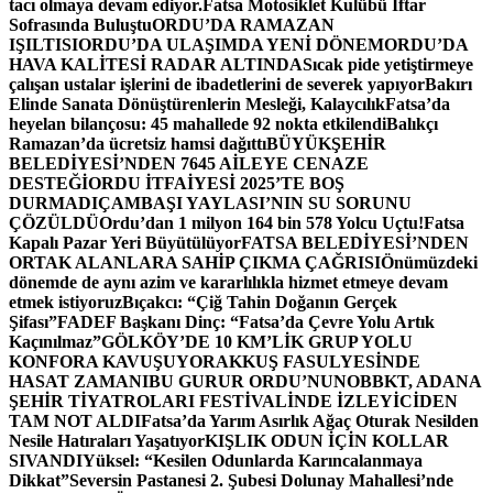
tacı olmaya devam ediyor.
Fatsa Motosiklet Kulübü İftar
Sofrasında Buluştu
ORDU’DA RAMAZAN
IŞILTISI
ORDU’DA ULAŞIMDA YENİ DÖNEM
ORDU’DA
HAVA KALİTESİ RADAR ALTINDA
Sıcak pide yetiştirmeye
çalışan ustalar işlerini de ibadetlerini de severek yapıyor
Bakırı
Elinde Sanata Dönüştürenlerin Mesleği, Kalaycılık
Fatsa’da
heyelan bilançosu: 45 mahallede 92 nokta etkilendi
Balıkçı
Ramazan’da ücretsiz hamsi dağıttı
BÜYÜKŞEHİR
BELEDİYESİ’NDEN 7645 AİLEYE CENAZE
DESTEĞİ
ORDU İTFAİYESİ 2025’TE BOŞ
DURMADI
ÇAMBAŞI YAYLASI’NIN SU SORUNU
ÇÖZÜLDÜ
Ordu’dan 1 milyon 164 bin 578 Yolcu Uçtu!
Fatsa
Kapalı Pazar Yeri Büyütülüyor
FATSA BELEDİYESİ’NDEN
ORTAK ALANLARA SAHİP ÇIKMA ÇAĞRISI
Önümüzdeki
dönemde de aynı azim ve kararlılıkla hizmet etmeye devam
etmek istiyoruz
Bıçakcı: “Çiğ Tahin Doğanın Gerçek
Şifası”
FADEF Başkanı Dinç: “Fatsa’da Çevre Yolu Artık
Kaçınılmaz”
GÖLKÖY’DE 10 KM’LİK GRUP YOLU
KONFORA KAVUŞUYOR
AKKUŞ FASULYESİNDE
HASAT ZAMANI
BU GURUR ORDU’NUN
OBBKT, ADANA
ŞEHİR TİYATROLARI FESTİVALİNDE İZLEYİCİDEN
TAM NOT ALDI
Fatsa’da Yarım Asırlık Ağaç Oturak Nesilden
Nesile Hatıraları Yaşatıyor
KIŞLIK ODUN İÇİN KOLLAR
SIVANDI
Yüksel: “Kesilen Odunlarda Karıncalanmaya
Dikkat”
Seversin Pastanesi 2. Şubesi Dolunay Mahallesi’nde