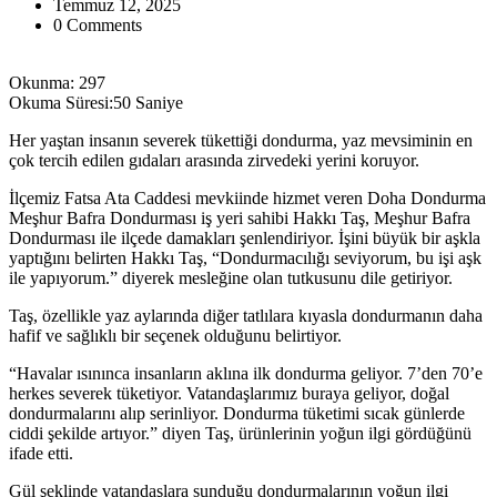
Temmuz 12, 2025
0 Comments
Okunma:
297
Okuma Süresi:
50 Saniye
Her yaştan insanın severek tükettiği dondurma, yaz mevsiminin en
çok tercih edilen gıdaları arasında zirvedeki yerini koruyor.
İlçemiz Fatsa Ata Caddesi mevkiinde hizmet veren Doha Dondurma
Meşhur Bafra Dondurması iş yeri sahibi Hakkı Taş, Meşhur Bafra
Dondurması ile ilçede damakları şenlendiriyor. İşini büyük bir aşkla
yaptığını belirten Hakkı Taş, “Dondurmacılığı seviyorum, bu işi aşk
ile yapıyorum.” diyerek mesleğine olan tutkusunu dile getiriyor.
Taş, özellikle yaz aylarında diğer tatlılara kıyasla dondurmanın daha
hafif ve sağlıklı bir seçenek olduğunu belirtiyor.
“Havalar ısınınca insanların aklına ilk dondurma geliyor. 7’den 70’e
herkes severek tüketiyor. Vatandaşlarımız buraya geliyor, doğal
dondurmalarını alıp serinliyor. Dondurma tüketimi sıcak günlerde
ciddi şekilde artıyor.” diyen Taş, ürünlerinin yoğun ilgi gördüğünü
ifade etti.
Gül şeklinde vatandaşlara sunduğu dondurmalarının yoğun ilgi