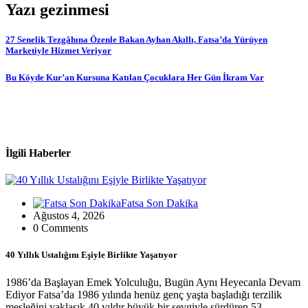
Yazı gezinmesi
27 Senelik Tezgâhına Özenle Bakan Ayhan Akıllı, Fatsa’da Yürüyen
Marketiyle Hizmet Veriyor
Bu Köyde Kur’an Kursuna Katılan Çocuklara Her Gün İkram Var
İlgili Haberler
Fatsa Son Dakika
Ağustos 4, 2026
0 Comments
40 Yıllık Ustalığını Eşiyle Birlikte Yaşatıyor
1986’da Başlayan Emek Yolculuğu, Bugün Aynı Heyecanla Devam
Ediyor Fatsa’da 1986 yılında henüz genç yaşta başladığı terzilik
mesleğini yaklaşık 40 yıldır büyük bir sevgiyle sürdüren 53