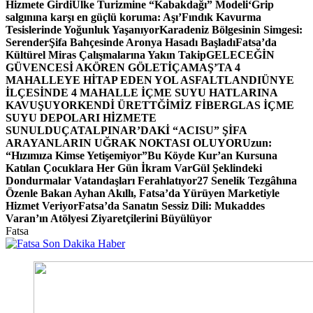
Hizmete Girdi
Ülke Turizmine “Kabakdağı” Modeli
‘Grip
salgınına karşı en güçlü koruma: Aşı’
Fındık Kavurma
Tesislerinde Yoğunluk Yaşanıyor
Karadeniz Bölgesinin Simgesi:
Serender
Şifa Bahçesinde Aronya Hasadı Başladı
Fatsa’da
Kültürel Miras Çalışmalarına Yakın Takip
GELECEĞİN
GÜVENCESİ AKÖREN GÖLETİ
ÇAMAŞ’TA 4
MAHALLEYE HİTAP EDEN YOL ASFALTLANDI
ÜNYE
İLÇESİNDE 4 MAHALLE İÇME SUYU HATLARINA
KAVUŞUYOR
KENDİ ÜRETTĞİMİZ FİBERGLAS İÇME
SUYU DEPOLARI HİZMETE
SUNULDU
ÇATALPINAR’DAKİ “ACISU” ŞİFA
ARAYANLARIN UĞRAK NOKTASI OLUYOR
Uzun:
“Hızımıza Kimse Yetişemiyor”
Bu Köyde Kur’an Kursuna
Katılan Çocuklara Her Gün İkram Var
Gül Şeklindeki
Dondurmalar Vatandaşları Ferahlatıyor
27 Senelik Tezgâhına
Özenle Bakan Ayhan Akıllı, Fatsa’da Yürüyen Marketiyle
Hizmet Veriyor
Fatsa’da Sanatın Sessiz Dili: Mukaddes
Varan’ın Atölyesi Ziyaretçilerini Büyülüyor
Fatsa