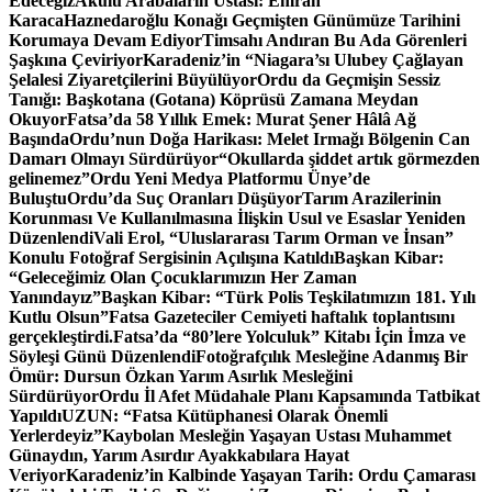
Edeceğiz
Akülü Arabaların Ustası: Emrah
Karaca
Haznedaroğlu Konağı Geçmişten Günümüze Tarihini
Korumaya Devam Ediyor
Timsahı Andıran Bu Ada Görenleri
Şaşkına Çeviriyor
Karadeniz’in “Niagara’sı Ulubey Çağlayan
Şelalesi Ziyaretçilerini Büyülüyor
Ordu da Geçmişin Sessiz
Tanığı: Başkotana (Gotana) Köprüsü Zamana Meydan
Okuyor
Fatsa’da 58 Yıllık Emek: Murat Şener Hâlâ Ağ
Başında
Ordu’nun Doğa Harikası: Melet Irmağı Bölgenin Can
Damarı Olmayı Sürdürüyor
“Okullarda şiddet artık görmezden
gelinemez”
Ordu Yeni Medya Platformu Ünye’de
Buluştu
Ordu’da Suç Oranları Düşüyor
Tarım Arazilerinin
Korunması Ve Kullanılmasına İlişkin Usul ve Esaslar Yeniden
Düzenlendi
Vali Erol, “Uluslararası Tarım Orman ve İnsan”
Konulu Fotoğraf Sergisinin Açılışına Katıldı
Başkan Kibar:
“Geleceğimiz Olan Çocuklarımızın Her Zaman
Yanındayız”
Başkan Kibar: “Türk Polis Teşkilatımızın 181. Yılı
Kutlu Olsun”
Fatsa Gazeteciler Cemiyeti haftalık toplantısını
gerçekleştirdi.
Fatsa’da “80’lere Yolculuk” Kitabı İçin İmza ve
Söyleşi Günü Düzenlendi
Fotoğrafçılık Mesleğine Adanmış Bir
Ömür: Dursun Özkan Yarım Asırlık Mesleğini
Sürdürüyor
Ordu İl Afet Müdahale Planı Kapsamında Tatbikat
Yapıldı
UZUN: “Fatsa Kütüphanesi Olarak Önemli
Yerlerdeyiz”
Kaybolan Mesleğin Yaşayan Ustası Muhammet
Günaydın, Yarım Asırdır Ayakkabılara Hayat
Veriyor
Karadeniz’in Kalbinde Yaşayan Tarih: Ordu Çamarası