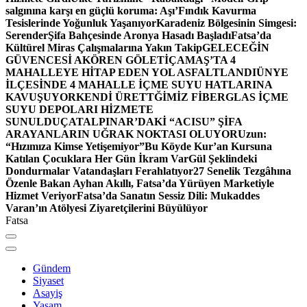
salgınına karşı en güçlü koruma: Aşı’
Fındık Kavurma
Tesislerinde Yoğunluk Yaşanıyor
Karadeniz Bölgesinin Simgesi:
Serender
Şifa Bahçesinde Aronya Hasadı Başladı
Fatsa’da
Kültürel Miras Çalışmalarına Yakın Takip
GELECEĞİN
GÜVENCESİ AKÖREN GÖLETİ
ÇAMAŞ’TA 4
MAHALLEYE HİTAP EDEN YOL ASFALTLANDI
ÜNYE
İLÇESİNDE 4 MAHALLE İÇME SUYU HATLARINA
KAVUŞUYOR
KENDİ ÜRETTĞİMİZ FİBERGLAS İÇME
SUYU DEPOLARI HİZMETE
SUNULDU
ÇATALPINAR’DAKİ “ACISU” ŞİFA
ARAYANLARIN UĞRAK NOKTASI OLUYOR
Uzun:
“Hızımıza Kimse Yetişemiyor”
Bu Köyde Kur’an Kursuna
Katılan Çocuklara Her Gün İkram Var
Gül Şeklindeki
Dondurmalar Vatandaşları Ferahlatıyor
27 Senelik Tezgâhına
Özenle Bakan Ayhan Akıllı, Fatsa’da Yürüyen Marketiyle
Hizmet Veriyor
Fatsa’da Sanatın Sessiz Dili: Mukaddes
Varan’ın Atölyesi Ziyaretçilerini Büyülüyor
Fatsa
Gündem
Siyaset
Asayiş
Yaşam