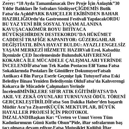
Zerey: “18 Ayda Tamamlanacak Dev Proje İçin Anlaştık”
30
Yıldır Balıkları İle Sofraları Süslüyor
ÇİĞDEMİS Butik
Fatsa’da Açıldı
PARK BAHÇELER EKİBİNDEN BAHAR
HAZIRLIĞI
Ordu’da Gastronomi Festivali Yapılacak
ORDU
BU YAZ YENİ BİR SOSYAL YAŞAM ALANINA
KAVUŞACAK
ÖMÜR BOYU İHTİYACA
BÜYÜKŞEHİRDEN DESTEK
ORDU’DA HÜKÜMET
CADDESİ TRAFİĞE KAPANIYOR: GÜZERGAHLAR
DEĞİŞTİ
ATIL BİNA HAYAT BULDU: AYAZLI ENGELSİZ
YAŞAM MERKEZİ HİZMETE HAZIR
Vali Erol, Kabadüz
İlçemizde ÇED İncelemesinde Bulundu
KAHVERENGİ
KOKARCA İLE MÜCADELE ÇALIŞMALARI YERİNDE
İNCELENDİ
Fatsa’nın Tek Kadın Postacısı Elif Yama Fatsa
Sokaklarında Postaları İle Gönüllere Dokunuyor
Fatsalı
Antikacı 4 Bin Parça Eserle Geçmişe Işık Tutuyor
Fatsa Eski
Belediye Binası Yeniden Belediyenin Oldu
Fatsa’da Kahverengi
Kokarca ile Mücadele Çalışmaları Yerinde
İncelendi
MİNİKLERE SIFIR ATIK EĞİTİMİ
FATSA’DA
AKIL VE ZEKÂ OYUNLARI TURNUVASI ÖDÜL TÖRENİ
GERÇEKLEŞTİRİLDİ
Fatsa Son Dakika Haber’den başarılı
Müdür Acu’ya Ziyaret
KÜÇÜK MEKTUPLAR, BÜYÜK
HAYALLER PROJESİ İÇİN PROTOKOL
İMZALANDI
Başkan Kır: “Üreten ve Umut Veren Tüm
Kadınlarımızın Günü Kutlu Olsun”
Pide, iftar sofralarının baş
tacı olmaya devam ediyor.
Fatsa Motosiklet Kulübü İftar