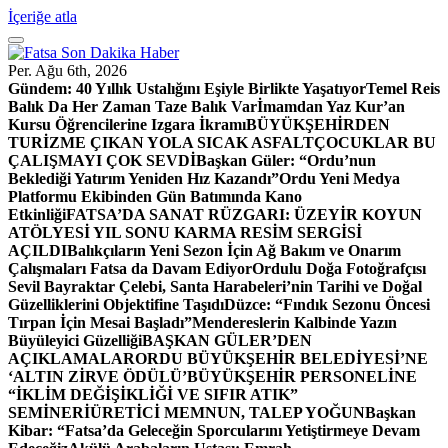
İçeriğe atla
Per. Ağu 6th, 2026
Gündem:
40 Yıllık Ustalığını Eşiyle Birlikte Yaşatıyor
Temel Reis
Balık Da Her Zaman Taze Balık Var
İmamdan Yaz Kur’an
Kursu Öğrencilerine Izgara İkramı
BÜYÜKŞEHİRDEN
TURİZME ÇIKAN YOLA SICAK ASFALT
ÇOCUKLAR BU
ÇALIŞMAYI ÇOK SEVDİ
Başkan Güler: “Ordu’nun
Beklediği Yatırım Yeniden Hız Kazandı”
Ordu Yeni Medya
Platformu Ekibinden Gün Batımında Kano
Etkinliği
FATSA’DA SANAT RÜZGARI: ÜZEYİR KOYUN
ATÖLYESİ YIL SONU KARMA RESİM SERGİSİ
AÇILDI
Balıkçıların Yeni Sezon İçin Ağ Bakım ve Onarım
Çalışmaları Fatsa da Davam Ediyor
Ordulu Doğa Fotoğrafçısı
Sevil Bayraktar Çelebi, Santa Harabeleri’nin Tarihi ve Doğal
Güzelliklerini Objektifine Taşıdı
Düzce: “Fındık Sezonu Öncesi
Tırpan İçin Mesai Başladı”
Mendereslerin Kalbinde Yazın
Büyüleyici Güzelliği
BAŞKAN GÜLER’DEN
AÇIKLAMALAR
ORDU BÜYÜKŞEHİR BELEDİYESİ’NE
‘ALTIN ZİRVE ÖDÜLÜ’
BÜYÜKŞEHİR PERSONELİNE
“İKLİM DEĞİŞİKLİĞİ VE SIFIR ATIK”
SEMİNERİ
ÜRETİCİ MEMNUN, TALEP YOĞUN
Başkan
Kibar: “Fatsa’da Geleceğin Sporcularını Yetiştirmeye Devam