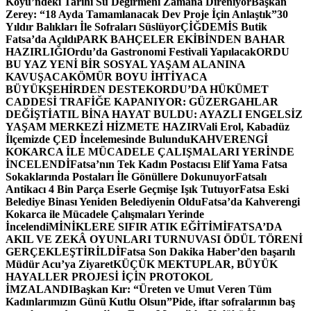
Köyü’ndeki Tarihi Su Değirmeni Zamana Direniyor
Başkan
Zerey: “18 Ayda Tamamlanacak Dev Proje İçin Anlaştık”
30
Yıldır Balıkları İle Sofraları Süslüyor
ÇİĞDEMİS Butik
Fatsa’da Açıldı
PARK BAHÇELER EKİBİNDEN BAHAR
HAZIRLIĞI
Ordu’da Gastronomi Festivali Yapılacak
ORDU
BU YAZ YENİ BİR SOSYAL YAŞAM ALANINA
KAVUŞACAK
ÖMÜR BOYU İHTİYACA
BÜYÜKŞEHİRDEN DESTEK
ORDU’DA HÜKÜMET
CADDESİ TRAFİĞE KAPANIYOR: GÜZERGAHLAR
DEĞİŞTİ
ATIL BİNA HAYAT BULDU: AYAZLI ENGELSİZ
YAŞAM MERKEZİ HİZMETE HAZIR
Vali Erol, Kabadüz
İlçemizde ÇED İncelemesinde Bulundu
KAHVERENGİ
KOKARCA İLE MÜCADELE ÇALIŞMALARI YERİNDE
İNCELENDİ
Fatsa’nın Tek Kadın Postacısı Elif Yama Fatsa
Sokaklarında Postaları İle Gönüllere Dokunuyor
Fatsalı
Antikacı 4 Bin Parça Eserle Geçmişe Işık Tutuyor
Fatsa Eski
Belediye Binası Yeniden Belediyenin Oldu
Fatsa’da Kahverengi
Kokarca ile Mücadele Çalışmaları Yerinde
İncelendi
MİNİKLERE SIFIR ATIK EĞİTİMİ
FATSA’DA
AKIL VE ZEKÂ OYUNLARI TURNUVASI ÖDÜL TÖRENİ
GERÇEKLEŞTİRİLDİ
Fatsa Son Dakika Haber’den başarılı
Müdür Acu’ya Ziyaret
KÜÇÜK MEKTUPLAR, BÜYÜK
HAYALLER PROJESİ İÇİN PROTOKOL
İMZALANDI
Başkan Kır: “Üreten ve Umut Veren Tüm
Kadınlarımızın Günü Kutlu Olsun”
Pide, iftar sofralarının baş