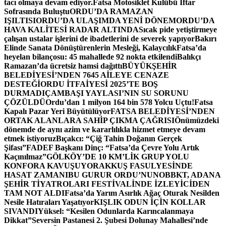
tacı olmaya devam ediyor.
Fatsa Motosiklet Kulübü İftar
Sofrasında Buluştu
ORDU’DA RAMAZAN
IŞILTISI
ORDU’DA ULAŞIMDA YENİ DÖNEM
ORDU’DA
HAVA KALİTESİ RADAR ALTINDA
Sıcak pide yetiştirmeye
çalışan ustalar işlerini de ibadetlerini de severek yapıyor
Bakırı
Elinde Sanata Dönüştürenlerin Mesleği, Kalaycılık
Fatsa’da
heyelan bilançosu: 45 mahallede 92 nokta etkilendi
Balıkçı
Ramazan’da ücretsiz hamsi dağıttı
BÜYÜKŞEHİR
BELEDİYESİ’NDEN 7645 AİLEYE CENAZE
DESTEĞİ
ORDU İTFAİYESİ 2025’TE BOŞ
DURMADI
ÇAMBAŞI YAYLASI’NIN SU SORUNU
ÇÖZÜLDÜ
Ordu’dan 1 milyon 164 bin 578 Yolcu Uçtu!
Fatsa
Kapalı Pazar Yeri Büyütülüyor
FATSA BELEDİYESİ’NDEN
ORTAK ALANLARA SAHİP ÇIKMA ÇAĞRISI
Önümüzdeki
dönemde de aynı azim ve kararlılıkla hizmet etmeye devam
etmek istiyoruz
Bıçakcı: “Çiğ Tahin Doğanın Gerçek
Şifası”
FADEF Başkanı Dinç: “Fatsa’da Çevre Yolu Artık
Kaçınılmaz”
GÖLKÖY’DE 10 KM’LİK GRUP YOLU
KONFORA KAVUŞUYOR
AKKUŞ FASULYESİNDE
HASAT ZAMANI
BU GURUR ORDU’NUN
OBBKT, ADANA
ŞEHİR TİYATROLARI FESTİVALİNDE İZLEYİCİDEN
TAM NOT ALDI
Fatsa’da Yarım Asırlık Ağaç Oturak Nesilden
Nesile Hatıraları Yaşatıyor
KIŞLIK ODUN İÇİN KOLLAR
SIVANDI
Yüksel: “Kesilen Odunlarda Karıncalanmaya
Dikkat”
Seversin Pastanesi 2. Şubesi Dolunay Mahallesi’nde