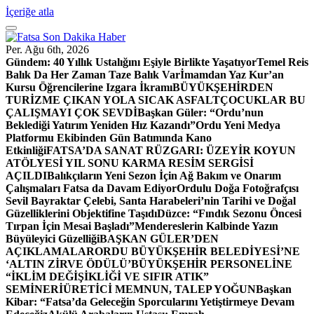
İçeriğe atla
Per. Ağu 6th, 2026
Gündem:
40 Yıllık Ustalığını Eşiyle Birlikte Yaşatıyor
Temel Reis
Balık Da Her Zaman Taze Balık Var
İmamdan Yaz Kur’an
Kursu Öğrencilerine Izgara İkramı
BÜYÜKŞEHİRDEN
TURİZME ÇIKAN YOLA SICAK ASFALT
ÇOCUKLAR BU
ÇALIŞMAYI ÇOK SEVDİ
Başkan Güler: “Ordu’nun
Beklediği Yatırım Yeniden Hız Kazandı”
Ordu Yeni Medya
Platformu Ekibinden Gün Batımında Kano
Etkinliği
FATSA’DA SANAT RÜZGARI: ÜZEYİR KOYUN
ATÖLYESİ YIL SONU KARMA RESİM SERGİSİ
AÇILDI
Balıkçıların Yeni Sezon İçin Ağ Bakım ve Onarım
Çalışmaları Fatsa da Davam Ediyor
Ordulu Doğa Fotoğrafçısı
Sevil Bayraktar Çelebi, Santa Harabeleri’nin Tarihi ve Doğal
Güzelliklerini Objektifine Taşıdı
Düzce: “Fındık Sezonu Öncesi
Tırpan İçin Mesai Başladı”
Mendereslerin Kalbinde Yazın
Büyüleyici Güzelliği
BAŞKAN GÜLER’DEN
AÇIKLAMALAR
ORDU BÜYÜKŞEHİR BELEDİYESİ’NE
‘ALTIN ZİRVE ÖDÜLÜ’
BÜYÜKŞEHİR PERSONELİNE
“İKLİM DEĞİŞİKLİĞİ VE SIFIR ATIK”
SEMİNERİ
ÜRETİCİ MEMNUN, TALEP YOĞUN
Başkan
Kibar: “Fatsa’da Geleceğin Sporcularını Yetiştirmeye Devam