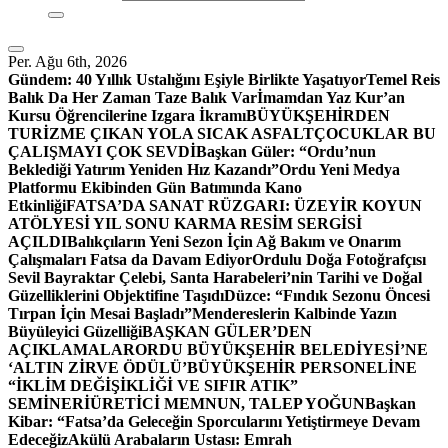
Per. Ağu 6th, 2026
Gündem:
40 Yıllık Ustalığını Eşiyle Birlikte Yaşatıyor
Temel Reis
Balık Da Her Zaman Taze Balık Var
İmamdan Yaz Kur’an
Kursu Öğrencilerine Izgara İkramı
BÜYÜKŞEHİRDEN
TURİZME ÇIKAN YOLA SICAK ASFALT
ÇOCUKLAR BU
ÇALIŞMAYI ÇOK SEVDİ
Başkan Güler: “Ordu’nun
Beklediği Yatırım Yeniden Hız Kazandı”
Ordu Yeni Medya
Platformu Ekibinden Gün Batımında Kano
Etkinliği
FATSA’DA SANAT RÜZGARI: ÜZEYİR KOYUN
ATÖLYESİ YIL SONU KARMA RESİM SERGİSİ
AÇILDI
Balıkçıların Yeni Sezon İçin Ağ Bakım ve Onarım
Çalışmaları Fatsa da Davam Ediyor
Ordulu Doğa Fotoğrafçısı
Sevil Bayraktar Çelebi, Santa Harabeleri’nin Tarihi ve Doğal
Güzelliklerini Objektifine Taşıdı
Düzce: “Fındık Sezonu Öncesi
Tırpan İçin Mesai Başladı”
Mendereslerin Kalbinde Yazın
Büyüleyici Güzelliği
BAŞKAN GÜLER’DEN
AÇIKLAMALAR
ORDU BÜYÜKŞEHİR BELEDİYESİ’NE
‘ALTIN ZİRVE ÖDÜLÜ’
BÜYÜKŞEHİR PERSONELİNE
“İKLİM DEĞİŞİKLİĞİ VE SIFIR ATIK”
SEMİNERİ
ÜRETİCİ MEMNUN, TALEP YOĞUN
Başkan
Kibar: “Fatsa’da Geleceğin Sporcularını Yetiştirmeye Devam
Edeceğiz
Akülü Arabaların Ustası: Emrah