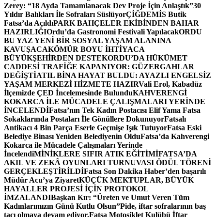
Zerey: “18 Ayda Tamamlanacak Dev Proje İçin Anlaştık”
30
Yıldır Balıkları İle Sofraları Süslüyor
ÇİĞDEMİS Butik
Fatsa’da Açıldı
PARK BAHÇELER EKİBİNDEN BAHAR
HAZIRLIĞI
Ordu’da Gastronomi Festivali Yapılacak
ORDU
BU YAZ YENİ BİR SOSYAL YAŞAM ALANINA
KAVUŞACAK
ÖMÜR BOYU İHTİYACA
BÜYÜKŞEHİRDEN DESTEK
ORDU’DA HÜKÜMET
CADDESİ TRAFİĞE KAPANIYOR: GÜZERGAHLAR
DEĞİŞTİ
ATIL BİNA HAYAT BULDU: AYAZLI ENGELSİZ
YAŞAM MERKEZİ HİZMETE HAZIR
Vali Erol, Kabadüz
İlçemizde ÇED İncelemesinde Bulundu
KAHVERENGİ
KOKARCA İLE MÜCADELE ÇALIŞMALARI YERİNDE
İNCELENDİ
Fatsa’nın Tek Kadın Postacısı Elif Yama Fatsa
Sokaklarında Postaları İle Gönüllere Dokunuyor
Fatsalı
Antikacı 4 Bin Parça Eserle Geçmişe Işık Tutuyor
Fatsa Eski
Belediye Binası Yeniden Belediyenin Oldu
Fatsa’da Kahverengi
Kokarca ile Mücadele Çalışmaları Yerinde
İncelendi
MİNİKLERE SIFIR ATIK EĞİTİMİ
FATSA’DA
AKIL VE ZEKÂ OYUNLARI TURNUVASI ÖDÜL TÖRENİ
GERÇEKLEŞTİRİLDİ
Fatsa Son Dakika Haber’den başarılı
Müdür Acu’ya Ziyaret
KÜÇÜK MEKTUPLAR, BÜYÜK
HAYALLER PROJESİ İÇİN PROTOKOL
İMZALANDI
Başkan Kır: “Üreten ve Umut Veren Tüm
Kadınlarımızın Günü Kutlu Olsun”
Pide, iftar sofralarının baş
tacı olmaya devam ediyor.
Fatsa Motosiklet Kulübü İftar