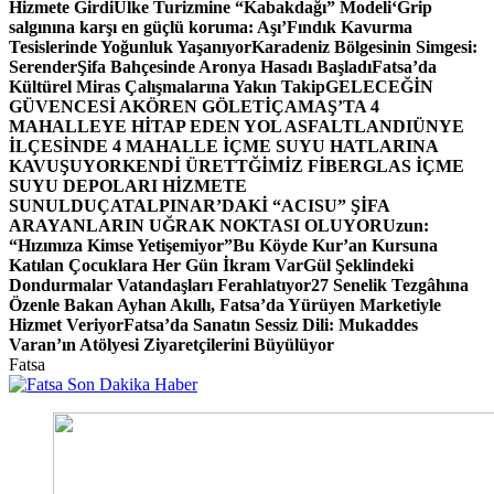
Hizmete Girdi
Ülke Turizmine “Kabakdağı” Modeli
‘Grip
salgınına karşı en güçlü koruma: Aşı’
Fındık Kavurma
Tesislerinde Yoğunluk Yaşanıyor
Karadeniz Bölgesinin Simgesi:
Serender
Şifa Bahçesinde Aronya Hasadı Başladı
Fatsa’da
Kültürel Miras Çalışmalarına Yakın Takip
GELECEĞİN
GÜVENCESİ AKÖREN GÖLETİ
ÇAMAŞ’TA 4
MAHALLEYE HİTAP EDEN YOL ASFALTLANDI
ÜNYE
İLÇESİNDE 4 MAHALLE İÇME SUYU HATLARINA
KAVUŞUYOR
KENDİ ÜRETTĞİMİZ FİBERGLAS İÇME
SUYU DEPOLARI HİZMETE
SUNULDU
ÇATALPINAR’DAKİ “ACISU” ŞİFA
ARAYANLARIN UĞRAK NOKTASI OLUYOR
Uzun:
“Hızımıza Kimse Yetişemiyor”
Bu Köyde Kur’an Kursuna
Katılan Çocuklara Her Gün İkram Var
Gül Şeklindeki
Dondurmalar Vatandaşları Ferahlatıyor
27 Senelik Tezgâhına
Özenle Bakan Ayhan Akıllı, Fatsa’da Yürüyen Marketiyle
Hizmet Veriyor
Fatsa’da Sanatın Sessiz Dili: Mukaddes
Varan’ın Atölyesi Ziyaretçilerini Büyülüyor
Fatsa