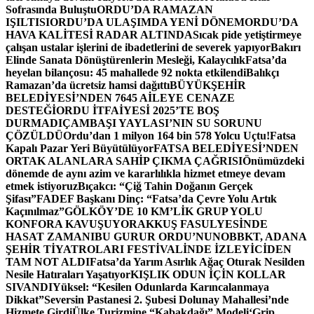
Sofrasında Buluştu
ORDU’DA RAMAZAN
IŞILTISI
ORDU’DA ULAŞIMDA YENİ DÖNEM
ORDU’DA
HAVA KALİTESİ RADAR ALTINDA
Sıcak pide yetiştirmeye
çalışan ustalar işlerini de ibadetlerini de severek yapıyor
Bakırı
Elinde Sanata Dönüştürenlerin Mesleği, Kalaycılık
Fatsa’da
heyelan bilançosu: 45 mahallede 92 nokta etkilendi
Balıkçı
Ramazan’da ücretsiz hamsi dağıttı
BÜYÜKŞEHİR
BELEDİYESİ’NDEN 7645 AİLEYE CENAZE
DESTEĞİ
ORDU İTFAİYESİ 2025’TE BOŞ
DURMADI
ÇAMBAŞI YAYLASI’NIN SU SORUNU
ÇÖZÜLDÜ
Ordu’dan 1 milyon 164 bin 578 Yolcu Uçtu!
Fatsa
Kapalı Pazar Yeri Büyütülüyor
FATSA BELEDİYESİ’NDEN
ORTAK ALANLARA SAHİP ÇIKMA ÇAĞRISI
Önümüzdeki
dönemde de aynı azim ve kararlılıkla hizmet etmeye devam
etmek istiyoruz
Bıçakcı: “Çiğ Tahin Doğanın Gerçek
Şifası”
FADEF Başkanı Dinç: “Fatsa’da Çevre Yolu Artık
Kaçınılmaz”
GÖLKÖY’DE 10 KM’LİK GRUP YOLU
KONFORA KAVUŞUYOR
AKKUŞ FASULYESİNDE
HASAT ZAMANI
BU GURUR ORDU’NUN
OBBKT, ADANA
ŞEHİR TİYATROLARI FESTİVALİNDE İZLEYİCİDEN
TAM NOT ALDI
Fatsa’da Yarım Asırlık Ağaç Oturak Nesilden
Nesile Hatıraları Yaşatıyor
KIŞLIK ODUN İÇİN KOLLAR
SIVANDI
Yüksel: “Kesilen Odunlarda Karıncalanmaya
Dikkat”
Seversin Pastanesi 2. Şubesi Dolunay Mahallesi’nde
Hizmete Girdi
Ülke Turizmine “Kabakdağı” Modeli
‘Grip