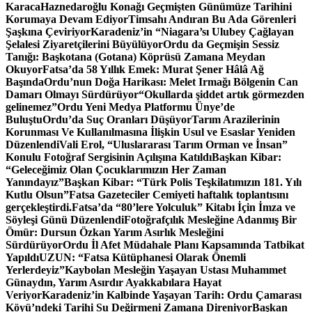
Karaca
Haznedaroğlu Konağı Geçmişten Günümüze Tarihini
Korumaya Devam Ediyor
Timsahı Andıran Bu Ada Görenleri
Şaşkına Çeviriyor
Karadeniz’in “Niagara’sı Ulubey Çağlayan
Şelalesi Ziyaretçilerini Büyülüyor
Ordu da Geçmişin Sessiz
Tanığı: Başkotana (Gotana) Köprüsü Zamana Meydan
Okuyor
Fatsa’da 58 Yıllık Emek: Murat Şener Hâlâ Ağ
Başında
Ordu’nun Doğa Harikası: Melet Irmağı Bölgenin Can
Damarı Olmayı Sürdürüyor
“Okullarda şiddet artık görmezden
gelinemez”
Ordu Yeni Medya Platformu Ünye’de
Buluştu
Ordu’da Suç Oranları Düşüyor
Tarım Arazilerinin
Korunması Ve Kullanılmasına İlişkin Usul ve Esaslar Yeniden
Düzenlendi
Vali Erol, “Uluslararası Tarım Orman ve İnsan”
Konulu Fotoğraf Sergisinin Açılışına Katıldı
Başkan Kibar:
“Geleceğimiz Olan Çocuklarımızın Her Zaman
Yanındayız”
Başkan Kibar: “Türk Polis Teşkilatımızın 181. Yılı
Kutlu Olsun”
Fatsa Gazeteciler Cemiyeti haftalık toplantısını
gerçekleştirdi.
Fatsa’da “80’lere Yolculuk” Kitabı İçin İmza ve
Söyleşi Günü Düzenlendi
Fotoğrafçılık Mesleğine Adanmış Bir
Ömür: Dursun Özkan Yarım Asırlık Mesleğini
Sürdürüyor
Ordu İl Afet Müdahale Planı Kapsamında Tatbikat
Yapıldı
UZUN: “Fatsa Kütüphanesi Olarak Önemli
Yerlerdeyiz”
Kaybolan Mesleğin Yaşayan Ustası Muhammet
Günaydın, Yarım Asırdır Ayakkabılara Hayat
Veriyor
Karadeniz’in Kalbinde Yaşayan Tarih: Ordu Çamarası
Köyü’ndeki Tarihi Su Değirmeni Zamana Direniyor
Başkan