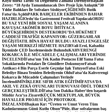
Köyü’ndeki Tarihi Su Değirmeni Zamana Direniyor
Başkan
Zerey: “18 Ayda Tamamlanacak Dev Proje İçin Anlaştık”
30
Yıldır Balıkları İle Sofraları Süslüyor
ÇİĞDEMİS Butik
Fatsa’da Açıldı
PARK BAHÇELER EKİBİNDEN BAHAR
HAZIRLIĞI
Ordu’da Gastronomi Festivali Yapılacak
ORDU
BU YAZ YENİ BİR SOSYAL YAŞAM ALANINA
KAVUŞACAK
ÖMÜR BOYU İHTİYACA
BÜYÜKŞEHİRDEN DESTEK
ORDU’DA HÜKÜMET
CADDESİ TRAFİĞE KAPANIYOR: GÜZERGAHLAR
DEĞİŞTİ
ATIL BİNA HAYAT BULDU: AYAZLI ENGELSİZ
YAŞAM MERKEZİ HİZMETE HAZIR
Vali Erol, Kabadüz
İlçemizde ÇED İncelemesinde Bulundu
KAHVERENGİ
KOKARCA İLE MÜCADELE ÇALIŞMALARI YERİNDE
İNCELENDİ
Fatsa’nın Tek Kadın Postacısı Elif Yama Fatsa
Sokaklarında Postaları İle Gönüllere Dokunuyor
Fatsalı
Antikacı 4 Bin Parça Eserle Geçmişe Işık Tutuyor
Fatsa Eski
Belediye Binası Yeniden Belediyenin Oldu
Fatsa’da Kahverengi
Kokarca ile Mücadele Çalışmaları Yerinde
İncelendi
MİNİKLERE SIFIR ATIK EĞİTİMİ
FATSA’DA
AKIL VE ZEKÂ OYUNLARI TURNUVASI ÖDÜL TÖRENİ
GERÇEKLEŞTİRİLDİ
Fatsa Son Dakika Haber’den başarılı
Müdür Acu’ya Ziyaret
KÜÇÜK MEKTUPLAR, BÜYÜK
HAYALLER PROJESİ İÇİN PROTOKOL
İMZALANDI
Başkan Kır: “Üreten ve Umut Veren Tüm
Kadınlarımızın Günü Kutlu Olsun”
Pide, iftar sofralarının baş