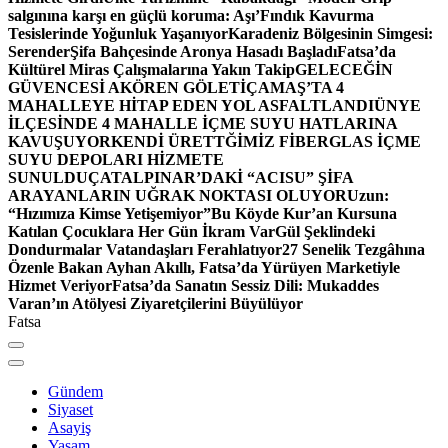
salgınına karşı en güçlü koruma: Aşı’
Fındık Kavurma
Tesislerinde Yoğunluk Yaşanıyor
Karadeniz Bölgesinin Simgesi:
Serender
Şifa Bahçesinde Aronya Hasadı Başladı
Fatsa’da
Kültürel Miras Çalışmalarına Yakın Takip
GELECEĞİN
GÜVENCESİ AKÖREN GÖLETİ
ÇAMAŞ’TA 4
MAHALLEYE HİTAP EDEN YOL ASFALTLANDI
ÜNYE
İLÇESİNDE 4 MAHALLE İÇME SUYU HATLARINA
KAVUŞUYOR
KENDİ ÜRETTĞİMİZ FİBERGLAS İÇME
SUYU DEPOLARI HİZMETE
SUNULDU
ÇATALPINAR’DAKİ “ACISU” ŞİFA
ARAYANLARIN UĞRAK NOKTASI OLUYOR
Uzun:
“Hızımıza Kimse Yetişemiyor”
Bu Köyde Kur’an Kursuna
Katılan Çocuklara Her Gün İkram Var
Gül Şeklindeki
Dondurmalar Vatandaşları Ferahlatıyor
27 Senelik Tezgâhına
Özenle Bakan Ayhan Akıllı, Fatsa’da Yürüyen Marketiyle
Hizmet Veriyor
Fatsa’da Sanatın Sessiz Dili: Mukaddes
Varan’ın Atölyesi Ziyaretçilerini Büyülüyor
Fatsa
Gündem
Siyaset
Asayiş
Yaşam