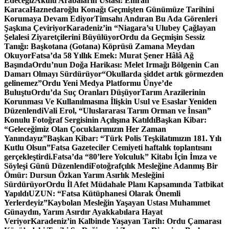
Edeceğiz
Akülü Arabaların Ustası: Emrah
Karaca
Haznedaroğlu Konağı Geçmişten Günümüze Tarihini
Korumaya Devam Ediyor
Timsahı Andıran Bu Ada Görenleri
Şaşkına Çeviriyor
Karadeniz’in “Niagara’sı Ulubey Çağlayan
Şelalesi Ziyaretçilerini Büyülüyor
Ordu da Geçmişin Sessiz
Tanığı: Başkotana (Gotana) Köprüsü Zamana Meydan
Okuyor
Fatsa’da 58 Yıllık Emek: Murat Şener Hâlâ Ağ
Başında
Ordu’nun Doğa Harikası: Melet Irmağı Bölgenin Can
Damarı Olmayı Sürdürüyor
“Okullarda şiddet artık görmezden
gelinemez”
Ordu Yeni Medya Platformu Ünye’de
Buluştu
Ordu’da Suç Oranları Düşüyor
Tarım Arazilerinin
Korunması Ve Kullanılmasına İlişkin Usul ve Esaslar Yeniden
Düzenlendi
Vali Erol, “Uluslararası Tarım Orman ve İnsan”
Konulu Fotoğraf Sergisinin Açılışına Katıldı
Başkan Kibar:
“Geleceğimiz Olan Çocuklarımızın Her Zaman
Yanındayız”
Başkan Kibar: “Türk Polis Teşkilatımızın 181. Yılı
Kutlu Olsun”
Fatsa Gazeteciler Cemiyeti haftalık toplantısını
gerçekleştirdi.
Fatsa’da “80’lere Yolculuk” Kitabı İçin İmza ve
Söyleşi Günü Düzenlendi
Fotoğrafçılık Mesleğine Adanmış Bir
Ömür: Dursun Özkan Yarım Asırlık Mesleğini
Sürdürüyor
Ordu İl Afet Müdahale Planı Kapsamında Tatbikat
Yapıldı
UZUN: “Fatsa Kütüphanesi Olarak Önemli
Yerlerdeyiz”
Kaybolan Mesleğin Yaşayan Ustası Muhammet
Günaydın, Yarım Asırdır Ayakkabılara Hayat
Veriyor
Karadeniz’in Kalbinde Yaşayan Tarih: Ordu Çamarası