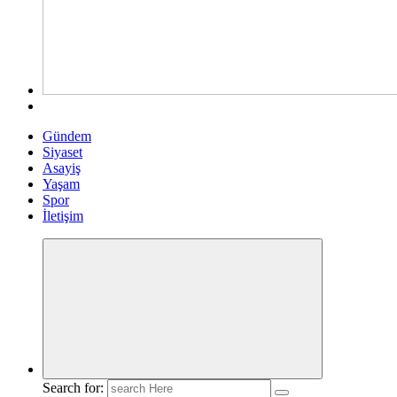
Gündem
Siyaset
Asayiş
Yaşam
Spor
İletişim
Search for: