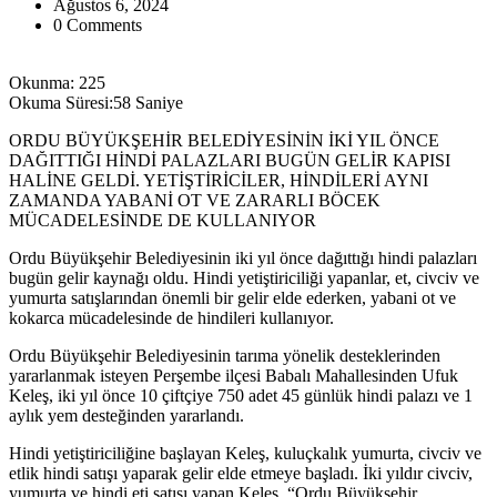
Ağustos 6, 2024
0 Comments
Okunma:
225
Okuma Süresi:
58 Saniye
ORDU BÜYÜKŞEHİR BELEDİYESİNİN İKİ YIL ÖNCE
DAĞITTIĞI HİNDİ PALAZLARI BUGÜN GELİR KAPISI
HALİNE GELDİ. YETİŞTİRİCİLER, HİNDİLERİ AYNI
ZAMANDA YABANİ OT VE ZARARLI BÖCEK
MÜCADELESİNDE DE KULLANIYOR
Ordu Büyükşehir Belediyesinin iki yıl önce dağıttığı hindi palazları
bugün gelir kaynağı oldu. Hindi yetiştiriciliği yapanlar, et, civciv ve
yumurta satışlarından önemli bir gelir elde ederken, yabani ot ve
kokarca mücadelesinde de hindileri kullanıyor.
Ordu Büyükşehir Belediyesinin tarıma yönelik desteklerinden
yararlanmak isteyen Perşembe ilçesi Babalı Mahallesinden Ufuk
Keleş, iki yıl önce 10 çiftçiye 750 adet 45 günlük hindi palazı ve 1
aylık yem desteğinden yararlandı.
Hindi yetiştiriciliğine başlayan Keleş, kuluçkalık yumurta, civciv ve
etlik hindi satışı yaparak gelir elde etmeye başladı. İki yıldır civciv,
yumurta ve hindi eti satışı yapan Keleş, “Ordu Büyükşehir