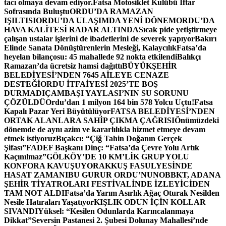
tacı olmaya devam ediyor.
Fatsa Motosiklet Kulübü İftar
Sofrasında Buluştu
ORDU’DA RAMAZAN
IŞILTISI
ORDU’DA ULAŞIMDA YENİ DÖNEM
ORDU’DA
HAVA KALİTESİ RADAR ALTINDA
Sıcak pide yetiştirmeye
çalışan ustalar işlerini de ibadetlerini de severek yapıyor
Bakırı
Elinde Sanata Dönüştürenlerin Mesleği, Kalaycılık
Fatsa’da
heyelan bilançosu: 45 mahallede 92 nokta etkilendi
Balıkçı
Ramazan’da ücretsiz hamsi dağıttı
BÜYÜKŞEHİR
BELEDİYESİ’NDEN 7645 AİLEYE CENAZE
DESTEĞİ
ORDU İTFAİYESİ 2025’TE BOŞ
DURMADI
ÇAMBAŞI YAYLASI’NIN SU SORUNU
ÇÖZÜLDÜ
Ordu’dan 1 milyon 164 bin 578 Yolcu Uçtu!
Fatsa
Kapalı Pazar Yeri Büyütülüyor
FATSA BELEDİYESİ’NDEN
ORTAK ALANLARA SAHİP ÇIKMA ÇAĞRISI
Önümüzdeki
dönemde de aynı azim ve kararlılıkla hizmet etmeye devam
etmek istiyoruz
Bıçakcı: “Çiğ Tahin Doğanın Gerçek
Şifası”
FADEF Başkanı Dinç: “Fatsa’da Çevre Yolu Artık
Kaçınılmaz”
GÖLKÖY’DE 10 KM’LİK GRUP YOLU
KONFORA KAVUŞUYOR
AKKUŞ FASULYESİNDE
HASAT ZAMANI
BU GURUR ORDU’NUN
OBBKT, ADANA
ŞEHİR TİYATROLARI FESTİVALİNDE İZLEYİCİDEN
TAM NOT ALDI
Fatsa’da Yarım Asırlık Ağaç Oturak Nesilden
Nesile Hatıraları Yaşatıyor
KIŞLIK ODUN İÇİN KOLLAR
SIVANDI
Yüksel: “Kesilen Odunlarda Karıncalanmaya
Dikkat”
Seversin Pastanesi 2. Şubesi Dolunay Mahallesi’nde