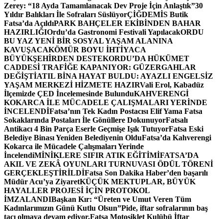
Zerey: “18 Ayda Tamamlanacak Dev Proje İçin Anlaştık”
30
Yıldır Balıkları İle Sofraları Süslüyor
ÇİĞDEMİS Butik
Fatsa’da Açıldı
PARK BAHÇELER EKİBİNDEN BAHAR
HAZIRLIĞI
Ordu’da Gastronomi Festivali Yapılacak
ORDU
BU YAZ YENİ BİR SOSYAL YAŞAM ALANINA
KAVUŞACAK
ÖMÜR BOYU İHTİYACA
BÜYÜKŞEHİRDEN DESTEK
ORDU’DA HÜKÜMET
CADDESİ TRAFİĞE KAPANIYOR: GÜZERGAHLAR
DEĞİŞTİ
ATIL BİNA HAYAT BULDU: AYAZLI ENGELSİZ
YAŞAM MERKEZİ HİZMETE HAZIR
Vali Erol, Kabadüz
İlçemizde ÇED İncelemesinde Bulundu
KAHVERENGİ
KOKARCA İLE MÜCADELE ÇALIŞMALARI YERİNDE
İNCELENDİ
Fatsa’nın Tek Kadın Postacısı Elif Yama Fatsa
Sokaklarında Postaları İle Gönüllere Dokunuyor
Fatsalı
Antikacı 4 Bin Parça Eserle Geçmişe Işık Tutuyor
Fatsa Eski
Belediye Binası Yeniden Belediyenin Oldu
Fatsa’da Kahverengi
Kokarca ile Mücadele Çalışmaları Yerinde
İncelendi
MİNİKLERE SIFIR ATIK EĞİTİMİ
FATSA’DA
AKIL VE ZEKÂ OYUNLARI TURNUVASI ÖDÜL TÖRENİ
GERÇEKLEŞTİRİLDİ
Fatsa Son Dakika Haber’den başarılı
Müdür Acu’ya Ziyaret
KÜÇÜK MEKTUPLAR, BÜYÜK
HAYALLER PROJESİ İÇİN PROTOKOL
İMZALANDI
Başkan Kır: “Üreten ve Umut Veren Tüm
Kadınlarımızın Günü Kutlu Olsun”
Pide, iftar sofralarının baş
tacı olmaya devam ediyor.
Fatsa Motosiklet Kulübü İftar