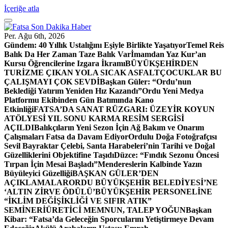
İçeriğe atla
Per. Ağu 6th, 2026
Gündem:
40 Yıllık Ustalığını Eşiyle Birlikte Yaşatıyor
Temel Reis
Balık Da Her Zaman Taze Balık Var
İmamdan Yaz Kur’an
Kursu Öğrencilerine Izgara İkramı
BÜYÜKŞEHİRDEN
TURİZME ÇIKAN YOLA SICAK ASFALT
ÇOCUKLAR BU
ÇALIŞMAYI ÇOK SEVDİ
Başkan Güler: “Ordu’nun
Beklediği Yatırım Yeniden Hız Kazandı”
Ordu Yeni Medya
Platformu Ekibinden Gün Batımında Kano
Etkinliği
FATSA’DA SANAT RÜZGARI: ÜZEYİR KOYUN
ATÖLYESİ YIL SONU KARMA RESİM SERGİSİ
AÇILDI
Balıkçıların Yeni Sezon İçin Ağ Bakım ve Onarım
Çalışmaları Fatsa da Davam Ediyor
Ordulu Doğa Fotoğrafçısı
Sevil Bayraktar Çelebi, Santa Harabeleri’nin Tarihi ve Doğal
Güzelliklerini Objektifine Taşıdı
Düzce: “Fındık Sezonu Öncesi
Tırpan İçin Mesai Başladı”
Mendereslerin Kalbinde Yazın
Büyüleyici Güzelliği
BAŞKAN GÜLER’DEN
AÇIKLAMALAR
ORDU BÜYÜKŞEHİR BELEDİYESİ’NE
‘ALTIN ZİRVE ÖDÜLÜ’
BÜYÜKŞEHİR PERSONELİNE
“İKLİM DEĞİŞİKLİĞİ VE SIFIR ATIK”
SEMİNERİ
ÜRETİCİ MEMNUN, TALEP YOĞUN
Başkan
Kibar: “Fatsa’da Geleceğin Sporcularını Yetiştirmeye Devam