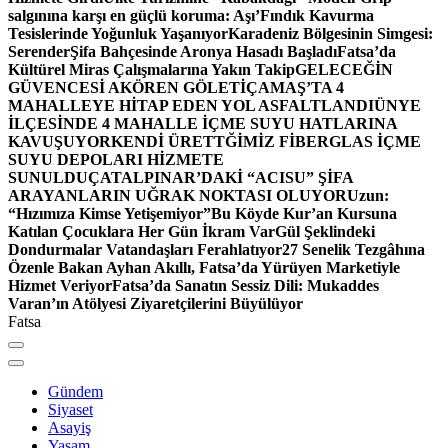
salgınına karşı en güçlü koruma: Aşı’
Fındık Kavurma
Tesislerinde Yoğunluk Yaşanıyor
Karadeniz Bölgesinin Simgesi:
Serender
Şifa Bahçesinde Aronya Hasadı Başladı
Fatsa’da
Kültürel Miras Çalışmalarına Yakın Takip
GELECEĞİN
GÜVENCESİ AKÖREN GÖLETİ
ÇAMAŞ’TA 4
MAHALLEYE HİTAP EDEN YOL ASFALTLANDI
ÜNYE
İLÇESİNDE 4 MAHALLE İÇME SUYU HATLARINA
KAVUŞUYOR
KENDİ ÜRETTĞİMİZ FİBERGLAS İÇME
SUYU DEPOLARI HİZMETE
SUNULDU
ÇATALPINAR’DAKİ “ACISU” ŞİFA
ARAYANLARIN UĞRAK NOKTASI OLUYOR
Uzun:
“Hızımıza Kimse Yetişemiyor”
Bu Köyde Kur’an Kursuna
Katılan Çocuklara Her Gün İkram Var
Gül Şeklindeki
Dondurmalar Vatandaşları Ferahlatıyor
27 Senelik Tezgâhına
Özenle Bakan Ayhan Akıllı, Fatsa’da Yürüyen Marketiyle
Hizmet Veriyor
Fatsa’da Sanatın Sessiz Dili: Mukaddes
Varan’ın Atölyesi Ziyaretçilerini Büyülüyor
Fatsa
Gündem
Siyaset
Asayiş
Yaşam