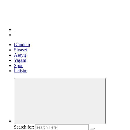
Gündem
Siyaset
Asayiş
Yaşam
Spor
İletişim
Search for: