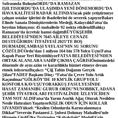
Sofrasında Buluştu
ORDU’DA RAMAZAN
IŞILTISI
ORDU’DA ULAŞIMDA YENİ DÖNEM
ORDU’DA
HAVA KALİTESİ RADAR ALTINDA
Sıcak pide yetiştirmeye
çalışan ustalar işlerini de ibadetlerini de severek yapıyor
Bakırı
Elinde Sanata Dönüştürenlerin Mesleği, Kalaycılık
Fatsa’da
heyelan bilançosu: 45 mahallede 92 nokta etkilendi
Balıkçı
Ramazan’da ücretsiz hamsi dağıttı
BÜYÜKŞEHİR
BELEDİYESİ’NDEN 7645 AİLEYE CENAZE
DESTEĞİ
ORDU İTFAİYESİ 2025’TE BOŞ
DURMADI
ÇAMBAŞI YAYLASI’NIN SU SORUNU
ÇÖZÜLDÜ
Ordu’dan 1 milyon 164 bin 578 Yolcu Uçtu!
Fatsa
Kapalı Pazar Yeri Büyütülüyor
FATSA BELEDİYESİ’NDEN
ORTAK ALANLARA SAHİP ÇIKMA ÇAĞRISI
Önümüzdeki
dönemde de aynı azim ve kararlılıkla hizmet etmeye devam
etmek istiyoruz
Bıçakcı: “Çiğ Tahin Doğanın Gerçek
Şifası”
FADEF Başkanı Dinç: “Fatsa’da Çevre Yolu Artık
Kaçınılmaz”
GÖLKÖY’DE 10 KM’LİK GRUP YOLU
KONFORA KAVUŞUYOR
AKKUŞ FASULYESİNDE
HASAT ZAMANI
BU GURUR ORDU’NUN
OBBKT, ADANA
ŞEHİR TİYATROLARI FESTİVALİNDE İZLEYİCİDEN
TAM NOT ALDI
Fatsa’da Yarım Asırlık Ağaç Oturak Nesilden
Nesile Hatıraları Yaşatıyor
KIŞLIK ODUN İÇİN KOLLAR
SIVANDI
Yüksel: “Kesilen Odunlarda Karıncalanmaya
Dikkat”
Seversin Pastanesi 2. Şubesi Dolunay Mahallesi’nde
Hizmete Girdi
Ülke Turizmine “Kabakdağı” Modeli
‘Grip