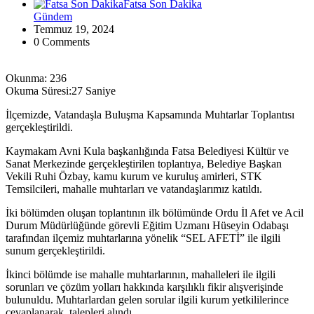
Fatsa Son Dakika
Gündem
Temmuz 19, 2024
0 Comments
Okunma:
236
Okuma Süresi:
27 Saniye
İlçemizde, Vatandaşla Buluşma Kapsamında Muhtarlar Toplantısı
gerçekleştirildi.
Kaymakam Avni Kula başkanlığında Fatsa Belediyesi Kültür ve
Sanat Merkezinde gerçekleştirilen toplantıya, Belediye Başkan
Vekili Ruhi Özbay, kamu kurum ve kuruluş amirleri, STK
Temsilcileri, mahalle muhtarları ve vatandaşlarımız katıldı.
İki bölümden oluşan toplantının ilk bölümünde Ordu İl Afet ve Acil
Durum Müdürlüğünde görevli Eğitim Uzmanı Hüseyin Odabaşı
tarafından ilçemiz muhtarlarına yönelik “SEL AFETİ” ile ilgili
sunum gerçekleştirildi.
İkinci bölümde ise mahalle muhtarlarının, mahalleleri ile ilgili
sorunları ve çözüm yolları hakkında karşılıklı fikir alışverişinde
bulunuldu. Muhtarlardan gelen sorular ilgili kurum yetkililerince
cevaplanarak, talepleri alındı.