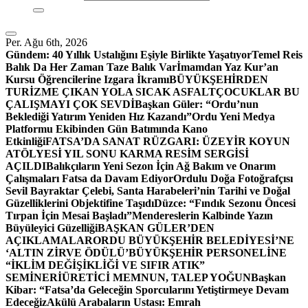
Per. Ağu 6th, 2026
Gündem:
40 Yıllık Ustalığını Eşiyle Birlikte Yaşatıyor
Temel Reis
Balık Da Her Zaman Taze Balık Var
İmamdan Yaz Kur’an
Kursu Öğrencilerine Izgara İkramı
BÜYÜKŞEHİRDEN
TURİZME ÇIKAN YOLA SICAK ASFALT
ÇOCUKLAR BU
ÇALIŞMAYI ÇOK SEVDİ
Başkan Güler: “Ordu’nun
Beklediği Yatırım Yeniden Hız Kazandı”
Ordu Yeni Medya
Platformu Ekibinden Gün Batımında Kano
Etkinliği
FATSA’DA SANAT RÜZGARI: ÜZEYİR KOYUN
ATÖLYESİ YIL SONU KARMA RESİM SERGİSİ
AÇILDI
Balıkçıların Yeni Sezon İçin Ağ Bakım ve Onarım
Çalışmaları Fatsa da Davam Ediyor
Ordulu Doğa Fotoğrafçısı
Sevil Bayraktar Çelebi, Santa Harabeleri’nin Tarihi ve Doğal
Güzelliklerini Objektifine Taşıdı
Düzce: “Fındık Sezonu Öncesi
Tırpan İçin Mesai Başladı”
Mendereslerin Kalbinde Yazın
Büyüleyici Güzelliği
BAŞKAN GÜLER’DEN
AÇIKLAMALAR
ORDU BÜYÜKŞEHİR BELEDİYESİ’NE
‘ALTIN ZİRVE ÖDÜLÜ’
BÜYÜKŞEHİR PERSONELİNE
“İKLİM DEĞİŞİKLİĞİ VE SIFIR ATIK”
SEMİNERİ
ÜRETİCİ MEMNUN, TALEP YOĞUN
Başkan
Kibar: “Fatsa’da Geleceğin Sporcularını Yetiştirmeye Devam
Edeceğiz
Akülü Arabaların Ustası: Emrah