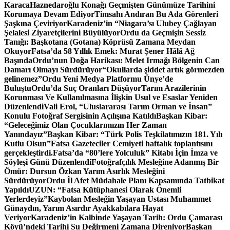
Karaca
Haznedaroğlu Konağı Geçmişten Günümüze Tarihini
Korumaya Devam Ediyor
Timsahı Andıran Bu Ada Görenleri
Şaşkına Çeviriyor
Karadeniz’in “Niagara’sı Ulubey Çağlayan
Şelalesi Ziyaretçilerini Büyülüyor
Ordu da Geçmişin Sessiz
Tanığı: Başkotana (Gotana) Köprüsü Zamana Meydan
Okuyor
Fatsa’da 58 Yıllık Emek: Murat Şener Hâlâ Ağ
Başında
Ordu’nun Doğa Harikası: Melet Irmağı Bölgenin Can
Damarı Olmayı Sürdürüyor
“Okullarda şiddet artık görmezden
gelinemez”
Ordu Yeni Medya Platformu Ünye’de
Buluştu
Ordu’da Suç Oranları Düşüyor
Tarım Arazilerinin
Korunması Ve Kullanılmasına İlişkin Usul ve Esaslar Yeniden
Düzenlendi
Vali Erol, “Uluslararası Tarım Orman ve İnsan”
Konulu Fotoğraf Sergisinin Açılışına Katıldı
Başkan Kibar:
“Geleceğimiz Olan Çocuklarımızın Her Zaman
Yanındayız”
Başkan Kibar: “Türk Polis Teşkilatımızın 181. Yılı
Kutlu Olsun”
Fatsa Gazeteciler Cemiyeti haftalık toplantısını
gerçekleştirdi.
Fatsa’da “80’lere Yolculuk” Kitabı İçin İmza ve
Söyleşi Günü Düzenlendi
Fotoğrafçılık Mesleğine Adanmış Bir
Ömür: Dursun Özkan Yarım Asırlık Mesleğini
Sürdürüyor
Ordu İl Afet Müdahale Planı Kapsamında Tatbikat
Yapıldı
UZUN: “Fatsa Kütüphanesi Olarak Önemli
Yerlerdeyiz”
Kaybolan Mesleğin Yaşayan Ustası Muhammet
Günaydın, Yarım Asırdır Ayakkabılara Hayat
Veriyor
Karadeniz’in Kalbinde Yaşayan Tarih: Ordu Çamarası
Köyü’ndeki Tarihi Su Değirmeni Zamana Direniyor
Başkan