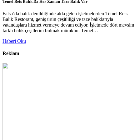
Temel Reis Balık Da Her Zaman Taze Balık Var
Fatsa’da balık denildiğinde akla gelen işletmelerden Temel Reis
Balık Restorant, geniş ürün çeşitliliği ve taze balıklarıyla
vatandaşlara hizmet vermeye devam ediyor. İşletmede dört mevsim
farklı balık çeşitlerini bulmak mümkün. Temel…
Haberi Oku
Reklam