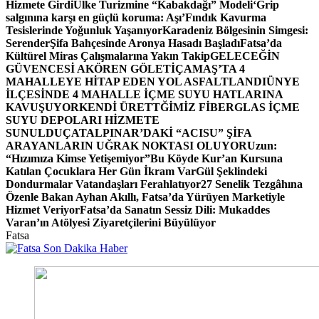
Hizmete Girdi
Ülke Turizmine “Kabakdağı” Modeli
‘Grip
salgınına karşı en güçlü koruma: Aşı’
Fındık Kavurma
Tesislerinde Yoğunluk Yaşanıyor
Karadeniz Bölgesinin Simgesi:
Serender
Şifa Bahçesinde Aronya Hasadı Başladı
Fatsa’da
Kültürel Miras Çalışmalarına Yakın Takip
GELECEĞİN
GÜVENCESİ AKÖREN GÖLETİ
ÇAMAŞ’TA 4
MAHALLEYE HİTAP EDEN YOL ASFALTLANDI
ÜNYE
İLÇESİNDE 4 MAHALLE İÇME SUYU HATLARINA
KAVUŞUYOR
KENDİ ÜRETTĞİMİZ FİBERGLAS İÇME
SUYU DEPOLARI HİZMETE
SUNULDU
ÇATALPINAR’DAKİ “ACISU” ŞİFA
ARAYANLARIN UĞRAK NOKTASI OLUYOR
Uzun:
“Hızımıza Kimse Yetişemiyor”
Bu Köyde Kur’an Kursuna
Katılan Çocuklara Her Gün İkram Var
Gül Şeklindeki
Dondurmalar Vatandaşları Ferahlatıyor
27 Senelik Tezgâhına
Özenle Bakan Ayhan Akıllı, Fatsa’da Yürüyen Marketiyle
Hizmet Veriyor
Fatsa’da Sanatın Sessiz Dili: Mukaddes
Varan’ın Atölyesi Ziyaretçilerini Büyülüyor
Fatsa