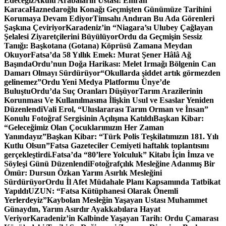
Edeceğiz
Akülü Arabaların Ustası: Emrah
Karaca
Haznedaroğlu Konağı Geçmişten Günümüze Tarihini
Korumaya Devam Ediyor
Timsahı Andıran Bu Ada Görenleri
Şaşkına Çeviriyor
Karadeniz’in “Niagara’sı Ulubey Çağlayan
Şelalesi Ziyaretçilerini Büyülüyor
Ordu da Geçmişin Sessiz
Tanığı: Başkotana (Gotana) Köprüsü Zamana Meydan
Okuyor
Fatsa’da 58 Yıllık Emek: Murat Şener Hâlâ Ağ
Başında
Ordu’nun Doğa Harikası: Melet Irmağı Bölgenin Can
Damarı Olmayı Sürdürüyor
“Okullarda şiddet artık görmezden
gelinemez”
Ordu Yeni Medya Platformu Ünye’de
Buluştu
Ordu’da Suç Oranları Düşüyor
Tarım Arazilerinin
Korunması Ve Kullanılmasına İlişkin Usul ve Esaslar Yeniden
Düzenlendi
Vali Erol, “Uluslararası Tarım Orman ve İnsan”
Konulu Fotoğraf Sergisinin Açılışına Katıldı
Başkan Kibar:
“Geleceğimiz Olan Çocuklarımızın Her Zaman
Yanındayız”
Başkan Kibar: “Türk Polis Teşkilatımızın 181. Yılı
Kutlu Olsun”
Fatsa Gazeteciler Cemiyeti haftalık toplantısını
gerçekleştirdi.
Fatsa’da “80’lere Yolculuk” Kitabı İçin İmza ve
Söyleşi Günü Düzenlendi
Fotoğrafçılık Mesleğine Adanmış Bir
Ömür: Dursun Özkan Yarım Asırlık Mesleğini
Sürdürüyor
Ordu İl Afet Müdahale Planı Kapsamında Tatbikat
Yapıldı
UZUN: “Fatsa Kütüphanesi Olarak Önemli
Yerlerdeyiz”
Kaybolan Mesleğin Yaşayan Ustası Muhammet
Günaydın, Yarım Asırdır Ayakkabılara Hayat
Veriyor
Karadeniz’in Kalbinde Yaşayan Tarih: Ordu Çamarası