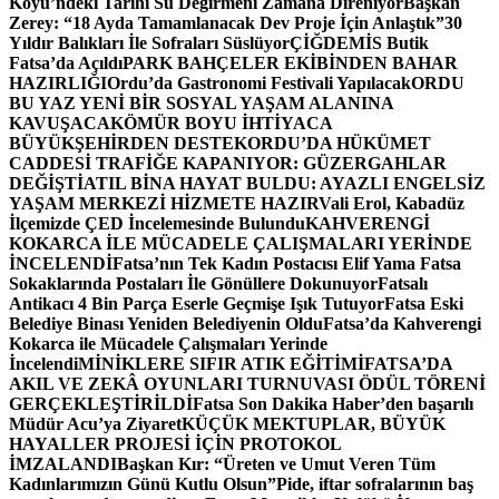
Köyü’ndeki Tarihi Su Değirmeni Zamana Direniyor
Başkan
Zerey: “18 Ayda Tamamlanacak Dev Proje İçin Anlaştık”
30
Yıldır Balıkları İle Sofraları Süslüyor
ÇİĞDEMİS Butik
Fatsa’da Açıldı
PARK BAHÇELER EKİBİNDEN BAHAR
HAZIRLIĞI
Ordu’da Gastronomi Festivali Yapılacak
ORDU
BU YAZ YENİ BİR SOSYAL YAŞAM ALANINA
KAVUŞACAK
ÖMÜR BOYU İHTİYACA
BÜYÜKŞEHİRDEN DESTEK
ORDU’DA HÜKÜMET
CADDESİ TRAFİĞE KAPANIYOR: GÜZERGAHLAR
DEĞİŞTİ
ATIL BİNA HAYAT BULDU: AYAZLI ENGELSİZ
YAŞAM MERKEZİ HİZMETE HAZIR
Vali Erol, Kabadüz
İlçemizde ÇED İncelemesinde Bulundu
KAHVERENGİ
KOKARCA İLE MÜCADELE ÇALIŞMALARI YERİNDE
İNCELENDİ
Fatsa’nın Tek Kadın Postacısı Elif Yama Fatsa
Sokaklarında Postaları İle Gönüllere Dokunuyor
Fatsalı
Antikacı 4 Bin Parça Eserle Geçmişe Işık Tutuyor
Fatsa Eski
Belediye Binası Yeniden Belediyenin Oldu
Fatsa’da Kahverengi
Kokarca ile Mücadele Çalışmaları Yerinde
İncelendi
MİNİKLERE SIFIR ATIK EĞİTİMİ
FATSA’DA
AKIL VE ZEKÂ OYUNLARI TURNUVASI ÖDÜL TÖRENİ
GERÇEKLEŞTİRİLDİ
Fatsa Son Dakika Haber’den başarılı
Müdür Acu’ya Ziyaret
KÜÇÜK MEKTUPLAR, BÜYÜK
HAYALLER PROJESİ İÇİN PROTOKOL
İMZALANDI
Başkan Kır: “Üreten ve Umut Veren Tüm
Kadınlarımızın Günü Kutlu Olsun”
Pide, iftar sofralarının baş